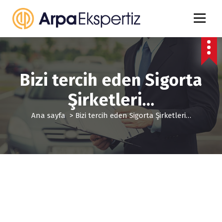
İ
ç
e
r
i
ğ
e
Bizi tercih eden Sigorta
g
e
Şirketleri…
ç
Ana sayfa
>
Bizi tercih eden Sigorta Şirketleri…