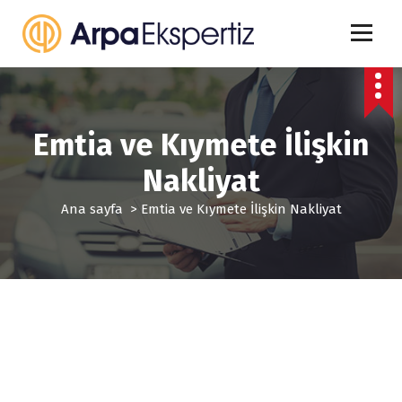
İ
ç
e
r
i
ğ
e
Emtia ve Kıymete İlişkin
g
e
Nakliyat
ç
Ana sayfa
>
Emtia ve Kıymete İlişkin Nakliyat