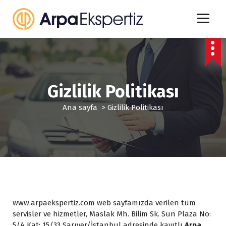
İ
ç
e
r
i
ğ
e
g
Gizlilik Politikası
e
ç
Ana sayfa
>
Gizlilik Politikası
www.arpaekspertiz.com web sayfamızda verilen tüm
servisler ve hizmetler, Maslak Mh. Bilim Sk. Sun Plaza No:
5/A Kat: 15/33 Sarıyer/İstanbul adresinde kayıtlı
Arpa