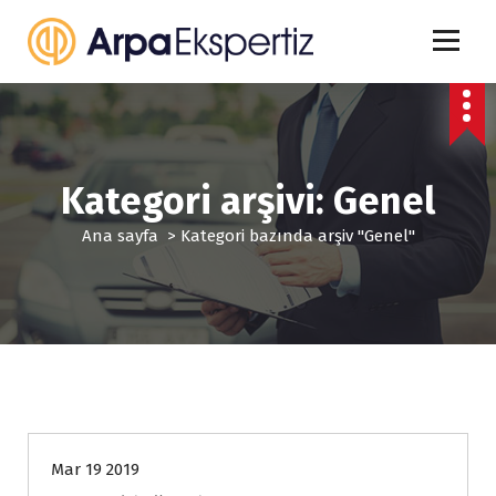
İ
ç
e
r
i
ğ
e
g
Kategori arşivi: Genel
e
ç
Ana sayfa
>
Kategori bazında arşiv "Genel"
Genel
Mar 19 2019